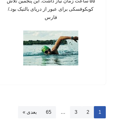
۵۵ ساعت زمان نیاز داشت. این پنجمین تلاش
کوبکوفسکی برای عبور از دریای بالتیک بود./
فارس
1
2
3
…
65
بعدی »