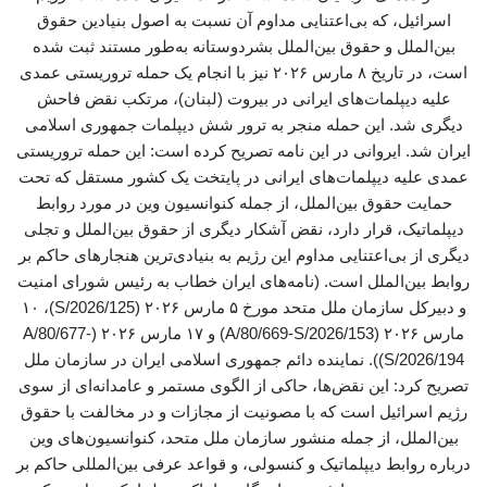
اسرائیل، که بی‌اعتنایی مداوم آن نسبت به اصول بنیادین حقوق
بین‌الملل و حقوق بین‌الملل بشردوستانه به‌طور مستند ثبت شده
است، در تاریخ ۸ مارس ۲۰۲۶ نیز با انجام یک حمله تروریستی عمدی
علیه دیپلمات‌های ایرانی در بیروت (لبنان)، مرتکب نقض فاحش
دیگری شد. این حمله منجر به ترور شش دیپلمات جمهوری اسلامی
ایران شد. ایروانی در این نامه تصریح کرده است: این حمله تروریستی
عمدی علیه دیپلمات‌های ایرانی در پایتخت یک کشور مستقل که تحت
حمایت حقوق بین‌الملل، از جمله کنوانسیون وین در مورد روابط
دیپلماتیک، قرار دارد، نقض آشکار دیگری از حقوق بین‌الملل و تجلی
دیگری از بی‌اعتنایی مداوم این رژیم به بنیادی‌ترین هنجارهای حاکم بر
روابط بین‌الملل است. (نامه‌های ایران خطاب به رئیس شورای امنیت
و دبیرکل سازمان ملل متحد مورخ ۵ مارس ۲۰۲۶ (S/2026/125)، ۱۰
مارس ۲۰۲۶ (A/80/669-S/2026/153) و ۱۷ مارس ۲۰۲۶ (A/80/677-
S/2026/194)). نماینده دائم جمهوری اسلامی ایران در سازمان ملل
تصریح کرد: این ‌نقض‌ها، حاکی از الگوی مستمر و عامدانه‌ای از سوی
رژیم اسرائیل است که با مصونیت از مجازات و در مخالفت با حقوق
بین‌الملل، از جمله منشور سازمان ملل متحد، کنوانسیون‌های وین
درباره روابط دیپلماتیک و کنسولی، و قواعد عرفی بین‌المللی حاکم بر