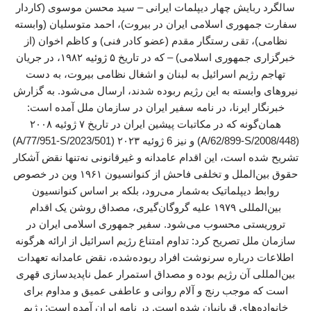
سالگرد ربایش چهار دیپلمات ایرانی – سید محسن موسوی (کاردار
سفارت جمهوری اسلامی ایران در بیروت)، احمد متوسلیان (وابسته
نظامی)، تقی رستگار مقدم (عضو کادر فنی) و کاظم اخوان (از
خبرگزاری جمهوری اسلامی) – که در تاریخ ۵ ژوئیه ۱۹۸۲، در جریان
تهاجم رژیم اسرائیل به لبنان و اشغال نظامی بیروت، به دست
نیروهای وابسته به این رژیم ربوده شدند، ارسال می‌شود. به گزارش
خبرنگار ایرنا، در نامه سفیر ایران در سازمان ملل آمده است:
همان‌گونه که در مکاتبات پیشین ایران در تاریخ ۷ ژوئیه ۲۰۰۸
(A/62/899-S/2008/448) و نیز 6 ژوئیه ۲۰۲۳ (A/77/951-S/2023/501)
تشریح شده است، این اقدام عامدانه و غیرقانونی نه‌تنها نقض آشکار
حقوق بین‌الملل و تخلفی فاحش از کنوانسیون ۱۹۶۱ وین در خصوص
روابط دیپلماتیک به‌شمار می‌رود، بلکه بر اساس کنوانسیون
بین‌المللی ۱۹۷۹ علیه گروگان‌گیری، مصداق روشن یک اقدام
تروریستی محسوب می‌شود. سفیر جمهوری اسلامی ایران در
سازمان ملل تصریح کرد: تداوم امتناع رژیم اسرائیل از ارائه هرگونه
اطلاعات درباره‌ سرنوشت افراد ربوده‌شده، نقض عامدانه‌ تعهدات
بین‌المللی آن رژیم بوده و مصداق استمرار عمل ناپدیدسازی قهری
است که موجب رنج و آلام روانی و عاطفی عمیق و مداوم برای
خانواده‌های قربانیان شده است. در نامه ایران آمده است: رژیم