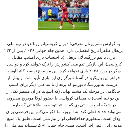
به گزارش نشر پرتال معرفی؛ دوران کریستیانو رونالدو در تیم ملی
پرتغال ظاهراً تاریخ انقضایی دارد: همین جام جهانی ۲۰۲۶. پس از ۲۳۲
بازی با تیم بزرگسالان پرتغال (با احتساب بازی امشب مقابل
کرواسی)، این بازیکن تیم ملی کشورش را ترک خواهد کرد و دو سال
دیگر در یورو ۲۰۲۸ بازی نخواهد کرد. این موضوع توسط کاتیا آویرو،
خواهر این بازیکن، در آستانه برگزاری این بازی تأیید شد. او پیش از
عزیمت به ورزشگاه تورنتو که پرتغال تا ساعتی دیگر برای کسب
جایگاهی در مرحله یک‌ هشتم نهایی (که اسپانیا در آن منتظر یکی از
این دو تیم است) به مصاف کرواسی با حضور لوکا مودریچ می‌رود،
در شبکه اسپورت تی‌وی گفت: «با توجه به اطلاعاتی که دارم،
می‌تواند خداحافظی کند. نه امروز، اما فکر می‌کنم این فرصتی برای
وداع است. منظورم خداحافظی او از تیم ملی است. طبق یک منبع
موثق، این رقص آخر است، همین جام جهانی.» کریستیانو تیم ملی را