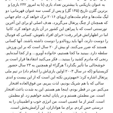
به عنوان بازیکنی با بیشترین تعداد بازی (تا به امروز ۲۳۲ بازی) و
برترین گلزن تاریخ (۱۴۵ گل) و پس از کسب سه عنوان قهرمانی: دو
لیگ ملت‌ها و جام ملت‌های اروپای ۲۰۱۶ ترک خواهد کرد. جام جهانی
که همچنان از چنگ پرتغال می‌گریزد، هدف اصلی او برای این آخرین
تورنمنتی است که با پیراهن این کشور در آن بازی خواهد کرد. کاتیا
اما در اظهاراتش فراتر رفت: «برای افراد باهوش، کسانی که فوتبال
را دوست دارند، آنها باید رونالدو را دوست داشته باشند. آنها کسانی
هستند که ضرر می‌کنند. او بیش از ۲۰ سال است که بر این ورزش
سلطه دارد. ببینید ما کجا هستیم، خانواده آویرو… و از کجا آمده‌ایم.
رنجی که مادرم کشید را ببینید… فکر می‌کنید انتقادها قرار است بر
خوشحالی ما تأثیر بگذارد؟ هرگز!» او همچنین به ۲۳ سال حضور
کریستیانو (که در سال ۲۰۰۳ اولین بازی‌اش را انجام داد) در تیم ملی
پرتغال اشاره کرد: «مهم‌ترین نکته این است که از این بیست و اندی
سالی که با هم شریک بودیم، لذت ببریم. من فوق‌العاده افتخار
می‌کنم. من در قطر بودم، اینجا هم هستم. این به شدت باعث افتخار
است. من مطمئن هستم و در پایان لبخند خواهیم زد. او مطمئن
است. کمتر از ما عصبی است. من انرژی خوب و اطمینان را به
درستی حس کردم. برای ما هواداران، این آرامش‌بخش است.