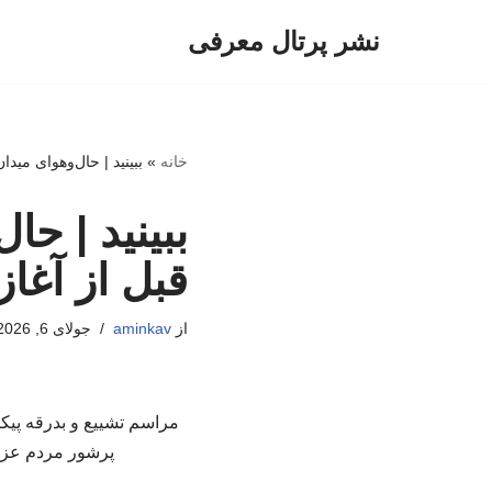
نشر پرتال معرفی
پرش
به
محتوا
خانه
»
ببینید | حال‌وهوای مید
ببینید | حا
قبل از آغا
از
aminkav
جولای 6, 2026
مراسم تشییع و بدرقه پیک
پرشور مردم عزادا