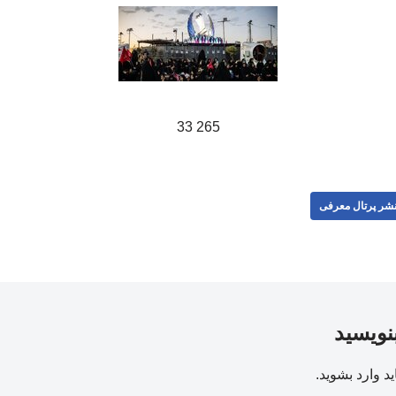
265 33
شر پرتال معرفی
بنویسید
ید
وارد بشوید
.