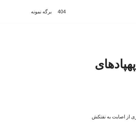
404
برگه نمونه
هپادهای
ت. تصاویری از اصابت به نفتکش