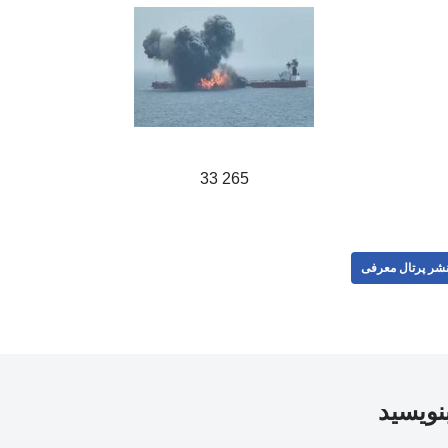
265 33
شر پرتال معرفی
بنویسید