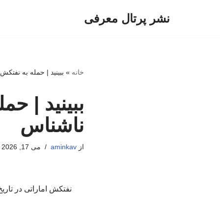
نشر پرتال معرفی
پرش
به
محتوا
خانه
»
ببینید | حمله به نفتک
ببینید | ح
ناشناس
از
aminkav
می 17, 2026