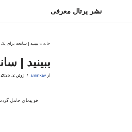
نشر پرتال معرفی
پرش
به
محتوا
خانه
»
ببینید | سانحه برای یک 
ببینید | سا
از
aminkav
ژوئن 2, 2026
هواپیمای حامل گردشگ