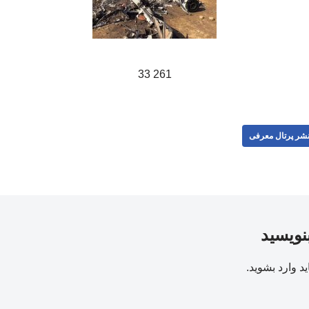
261 33
شر پرتال معرفی
بنویسید
ید
وارد بشوید
.