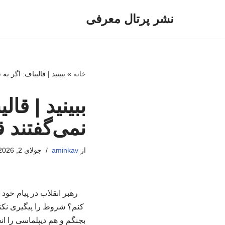
نشر پرتال معرفی
پرش
به
محتوا
خانه
»
ببینید | قالیباف: اگر ب
ببینید | قا
نمی‌گفتند 
از
aminkav
جولای 2, 2026
رهبر انقلاب در پیام خود
کنم؟ شروط را پیگیری نکنم
بجنگم و هم دیپلماسی را ان