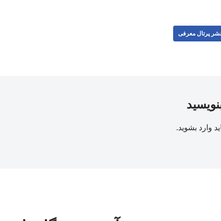
شر پرتال معرفی
بنویسید
ید
وارد بشوید
.