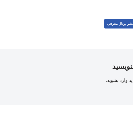
شر پرتال معرفی
بنویسید
ید
وارد بشوید
.