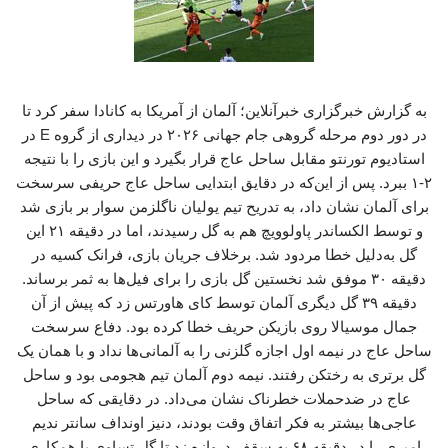
به گزارش خبرگزاری خبرآنلاین؛ آلمان از آمریکا به کانادا سفر کرد تا
در دور دوم مرحله گروهی جام جهانی ۲۰۲۶ در دیداری از گروه E در
استادیوم تورنتو مقابل ساحل عاج قرار بگیرد و این بازی را با نتیجه
۲-۱ ببرد. پس از این‌که در دقایق ابتدایی ساحل عاج حریفی سرسخت
برای آلمان نشان داد، به تدریح تیم یولیان ناگلزمن سوار بر بازی شد
و توسط الکساندر پاولوویچ هم به گل رسیدند، اما در دقیقه ۲۱ این
گل به‌دلیل خطا مردود شد. برخلاف جریان بازی، فرانک کسیه در
دقیقه ۳۰ موفق شد نخستین گل بازی را برای فیل‌ها به ثمر برساند.
دقیقه ۳۹ گل دیگری آلمان توسط کای هاورتس زد که پیش از آن
جمال موسیالا روی بازیکن حریف خطا کرده بود. دفاع سرسخت
ساحل عاج در نیمه اول اجازه گلزنی را به آلمانی‌ها نداد و با همان یک
گل برتری به رختکن رفتند. نیمه دوم آلمان تیم هجومی بود و ساحل
عاج در ضدحملات خطرناک نشان می‌داد. در دقایقی که ساحل
عاجی‌ها بیشتر به فکر اتفاق وقت بودند، دنیز اونداف سانتر ندیم
امیری را در دقیقه ۶۸ به سقف دروازه زد تا گل تساوی با همکاری