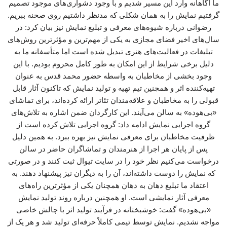
ما آگاهانه وارد این مسیر شدیم و با وجود دشواری‌های موجود تصمیم
گرفتیم نمایش را به همان شکلی که مدنظر داشتیم روی صحنه ببریم.
رضوانی درباره شیوه‌های معرفی و تبلیغ نمایش نیز بیان کرد: در
سال‌های اخیر فضای مجازی به یکی از مهم‌ترین و مؤثرترین روش‌های
تبلیغات در فعالیت‌های هنری تبدیل شده است اما متأسفانه ما به
دلیل برخی شرایط از این امکان به طور کامل محروم بودیم. با این
وجود بخشی از مخاطبان به واسطه حضور محمد قدس به عنوان
تهیه‌کننده اثر و همچنین تیم تهیه و تولید نمایش که تاکنون آثار قابل
قبولی را به مخاطبان و علاقه‌مندان تئاتر ارائه کرده‌اند، برای تماشای
«بی‌هوده» به سالن می‌آیند. این کارگردان ضمن اشاره به تلاش‌های
گروه اجرایی نمایش ادامه داد: گروه اجرایی تلاش کرده است از
ظرفیت مخاطبان برای معرفی نمایش نیز بهره ببرد. به همین دلیل
پس از پایان هر اجرا از هنرمندان و تماشاگران حاضر در سالن
درخواست می‌کنیم نظر خود را در سایت تیوال ثبت کنند و در صورتی
که نمایش را دوست داشته‌اند، آن را به دیگران نیز پیشنهاد دهند. به
اعتقاد ما تبلیغ دهان به دهان همچنان یکی از مؤثرترین راه‌های
معرفی آثار نمایشی است. او همچنین درباره روند تولید نمایش
«بی‌هوده» گفت: خوشبختانه در فرآیند تولید اثر با چالش خاصی
مواجه نشدیم. نمایش توسط تیمی کاملاً حرفه‌ای تولید شد و هر یک از