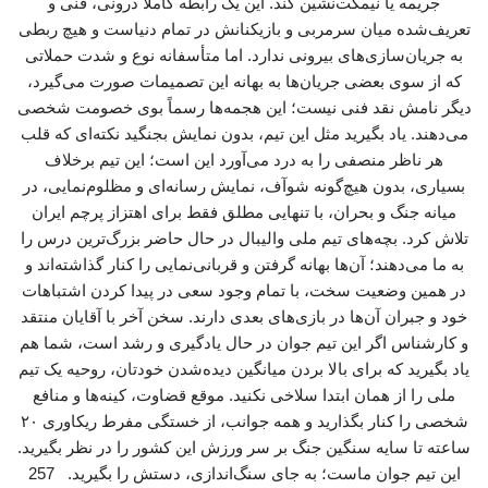
جریمه یا نیمکت‌نشین کند. این یک رابطه کاملاً درونی، فنی و
تعریف‌شده میان سرمربی و بازیکنانش در تمام دنیاست و هیچ ربطی
به جریان‌سازی‌های بیرونی ندارد. اما متأسفانه نوع و شدت حملاتی
که از سوی بعضی جریان‌ها به بهانه این تصمیمات صورت می‌گیرد،
دیگر نامش نقد فنی نیست؛ این هجمه‌ها رسماً بوی خصومت شخصی
می‌دهند. یاد بگیرید مثل این تیم، بدون نمایش بجنگید نکته‌ای که قلب
هر ناظر منصفی را به درد می‌آورد این است؛ این تیم برخلاف
بسیاری، بدون هیچ‌گونه شوآف، نمایش رسانه‌ای و مظلوم‌نمایی، در
میانه جنگ و بحران، با تنهایی مطلق فقط برای اهتزاز پرچم ایران
تلاش کرد. بچه‌های تیم ملی والیبال در حال حاضر بزرگ‌ترین درس را
به ما می‌دهند؛ آن‌ها بهانه گرفتن و قربانی‌نمایی را کنار گذاشته‌اند و
در همین وضعیت سخت، با تمام وجود سعی در پیدا کردن اشتباهات
خود و جبران آن‌ها در بازی‌های بعدی دارند. سخن آخر با آقایان منتقد
و کارشناس اگر این تیم جوان در حال یادگیری و رشد است، شما هم
یاد بگیرید که برای بالا بردن میانگین دیده‌شدن خودتان، روحیه یک تیم
ملی را از همان ابتدا سلاخی نکنید. موقع قضاوت، کینه‌ها و منافع
شخصی را کنار بگذارید و همه جوانب، از خستگی مفرط ریکاوری ۲۰
ساعته تا سایه سنگین جنگ بر سر ورزش این کشور را در نظر بگیرید.
این تیم جوان ماست؛ به جای سنگ‌اندازی، دستش را بگیرید. 257