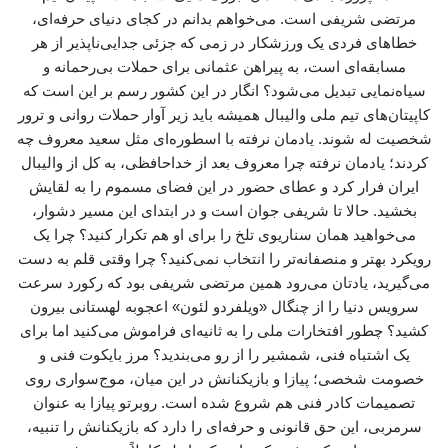
مرتضی شریفی است. می‌خواهم بدانم در کجای دنیای حرفه‌ای،
خطاهای فردی یک ورزشکار در زمی که جزئی جدایی‌ناپذیر از هر
مسابقه‌ای است، به پیراهن عثمانی برای حملات بی‌رحمانه و
سیاه‌نمایی تبدیل می‌شود؟ انگار در این کشور رسم بر این است که
کاپیتان‌های تیم ملی والیبال همیشه باید زیر آوار حملات روانی و ترور
شخصیت له شوند. یادمان نرفته با اسطوره‌ای مثل سعید معروف چه
کردند؛ یادمان نرفته چرا معروف بعد از خداحافظی، به کل از والیبال
ایران فرار کرد و عطای حضور در این فضای مسموم را به لقایش
بخشید. حالا تا شریفی جوان است و در ابتدای این مسیر دشوار،
می‌خواهید همان سناریوی تلخ را برای او هم تکرار کنید؟ چرا یک
رویکرد بهتر و منصفانه‌تر را انتخاب نمی‌کنید؟ چرا وقتی قلم به دست
می‌گیرید، یادتان می‌رود همین مرتضی شریفی بود که رکورد سرعت
سرویس دنیا را از چنگال «ویلفردو لئون» اعجوبه لهستانی بیرون
کشید؟ چطور افتخارات ملی را به ثانیه‌ای فراموش می‌کنید اما برای
یک اشتباه فنی، شمشیر را از رو می‌بندید؟ مرز بایکوت فنی و
خصومت شخصی؛ پیازا و بازیکنانش در این میان، موج‌سواری روی
تصمیمات کادر فنی هم شروع شده است. روبرتو پیازا به عنوان
سرمربی، این حق قانونی و حرفه‌ای را دارد که بازیکنانش را تنبیه،