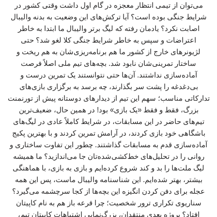
می‌توان از تیمی انتظار معجزه در گام اول داشت وقتی کشور در
شرایط جنگی بوده است؟ آیا ترکش‌های این وضعیت به بدنه والیبال
اصابت نکرد؟ یادمان رفته که لیگ برتر والیبال ما ابتدا به خاطر
اعتراضات و سپس به خاطر شرایط جنگی کلا لغو شد؟ حتی
لژیونرهای خارج از کشور ما هم برنامه‌ریزی‌شان به هم ریخت و
ساختار تمرینی‌شان نابود شد. بچه‌های تیم ملی اصلاً فرصت
آماده‌سازی نداشتند. آن‌ها حتی نتوانستند یک تمرین درست و
بی‌دغدغه را پشت سر بگذارند، چه برسد به برگزاری بازی‌های
تدارکاتی مناسب؛ سهم این تیم از دیدارهای دوستانه پیش از تورنمنت
بزرگ، فقط و فقط «یک بازی» بود! در همین حال، ضعیف‌ترین
تیم‌های حاضر در این مسابقات، در شرایط کاملاً عادی در لیگ‌های
باشگاهی خود بازی کردند، در آرامش تمرین کردند و با بهترین پکیج
آماده‌سازی قدم به مسابقات گذاشتند. چطور این تفاوت ساختاری و
روانی را در تحلیل‌های خط‌کشی‌شده‌تان جا می‌اندازید؟ ما همیشه
لیگ ملت‌ها را بد و کند شروع کرده‌ایم و بازی به بازی، با هماهنگی
بیشتر، بهتر شده‌ایم. این شناسنامه والیبال ماست، پس این همه
عجله برای دفن کردن انگیزه این بچه‌ها از کجا سرچشمه می‌گیرد؟
سناریوی تکراری ترور شخصیت؛ چرا قرعه باز هم به نام کاپیتان
افتاد؟ پروژه بعدی منتقدان، بزرگ‌نمایی اشتباهات کاپیتان تیم،