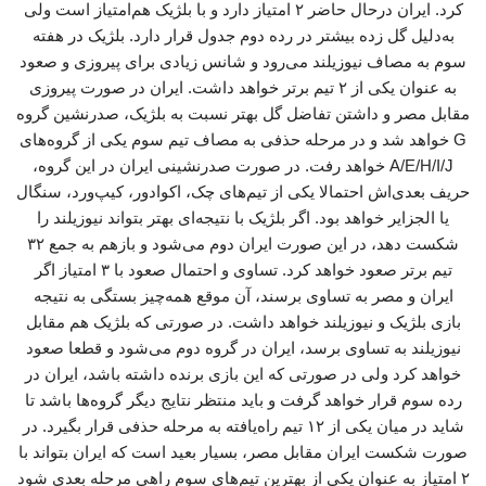
کرد. ایران درحال حاضر ۲ امتیاز دارد و با بلژیک هم‌امتیاز است ولی
به‌دلیل گل زده بیشتر در رده دوم جدول قرار دارد. بلژیک در هفته
سوم به مصاف نیوزیلند می‌رود و شانس زیادی برای پیروزی و صعود
به عنوان یکی از ۲ تیم برتر خواهد داشت. ایران در صورت پیروزی
مقابل مصر و داشتن تفاضل گل بهتر نسبت به بلژیک، صدرنشین گروه
G خواهد شد و در مرحله حذفی به مصاف تیم سوم یکی از گروه‌های
A/E/H/I/J خواهد رفت. در صورت صدرنشینی ایران در این گروه،
حریف بعدی‌اش احتمالا یکی از تیم‌های چک، اکوادور، کیپ‌ورد، سنگال
یا الجزایر خواهد بود. اگر بلژیک با نتیجه‌ای بهتر بتواند نیوزیلند را
شکست دهد، در این صورت ایران دوم می‌شود و بازهم به جمع ۳۲
تیم برتر صعود خواهد کرد. تساوی و احتمال صعود با ۳ امتیاز اگر
ایران و مصر به تساوی برسند، آن موقع همه‌چیز بستگی به نتیجه
بازی بلژیک و نیوزیلند خواهد داشت. در صورتی که بلژیک هم مقابل
نیوزیلند به تساوی برسد، ایران در گروه دوم می‌شود و قطعا صعود
خواهد کرد ولی در صورتی که این بازی برنده داشته باشد، ایران در
رده سوم قرار خواهد گرفت و باید منتظر نتایج دیگر گروه‌ها باشد تا
شاید در میان یکی از ۱۲ تیم راه‌یافته به مرحله حذفی قرار بگیرد. در
صورت شکست ایران مقابل مصر، بسیار بعید است که ایران بتواند با
۲ امتیاز به عنوان یکی از بهترین تیم‌های سوم راهی مرحله بعدی شود