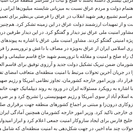
ایی بیشتری داشته باشند تا صلح و ثبات در سراسر منطقه غرب آسیا است
تمام دولت و مردم عراق نسبت به میزبانی شایسته میلیون‌ها ایرانی زا
راسم تشییع رهبر شهید انقلاب در عراق را فرصتی بی‌نظیر برای تعم
ت و از تمهیدات ارزشمند دولت عراق در این زمینه تشکر کرد. هم‌چنی
مشاور امنیت ملی عراق نیز دیدار و گفتگو کرد. در این دیدار طرفین در
یژه امنیتی گفتگو کردند. مشاور امنیت ملی عراق با اشاره به پیوندها
ی اسلامی ایران از عراق به‌ویژه در مصاف با داعش و تروریسم را ف
 راه صلح و امنیت و مقابله با تروریسم شهید حاج قاسم سلیمانی و ا
شورمان ضمن تبریک تشکیل دولت جدید و آرزوی توفیق برای قاسم ال
 در جریان آخرین تحولات مرتبط با امنیت منطقه‌ای متعاقب امضای تف
رار داد. وزیر امور خارجه کشورمان، تجاوز نظامی امریکا و رژیم صهی
 اشاره به رویکرد مسئولانه ایران در ورود به روند دیپلماتیک جهت خات
ه اسلام آباد از سوی آمریکا و رژیم صهیونیستی را تشریح کرد و بر ض
وکاری درون‌زا و مبتنی بر اجماع کشورهای منطقه جهت برقراری صلح و 
 خارجی تاکید کرد. وزیر امور خارجه کشورمان همچنین آمادگی ایران ر
یج فارس برای ایجاد سازوکار امنیت جمعی اعلام کرد و ابراز امیدو
حولات چند ماه اخیر، در جهت شکل‌دهی به امنیت منطقه‌ای که شامل 