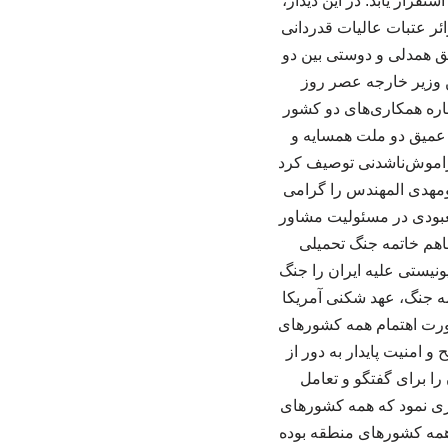
قرار یابد. در این دیدار،
ئر عتبات عالیات قدردانی
یق همدلی و دوستی بین دو
ن وزیر خارجه عصر روز
باره همکاری‌های دو کشور
ی عمیق دو ملت همسایه و
راموش‌ناشدنی توصیف کرد
بومهدی المهندس را گرامی
عبودی در مسئولیت مشاور
اهم خاتمه جنگ تحمیلی
ونیستی علیه ایران را جنگ
مه جنگ، عهد شکنی آمریکا
رورت اهتمام همه کشورهای
امنیت پایدار به دور از
ا برای گفتگو و تعامل
اری نمود که همه کشورهای
همه کشورهای منطقه بوده