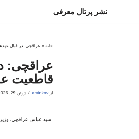
نشر پرتال معرفی
پرش
به
محتوا
خانه
»
عراقچی: در قبال عهدش
عراقچی: د
قاطعیت عم
از
aminkav
ژوئن 29, 2026
سید عباس عراقچی، وزیر ام