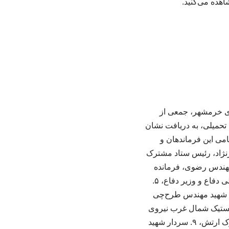
اهده می‌کنید.
 سالروز حماسه آزادی سازی خرمشهر، جمعی از
 دفاع مقدس و تعدادی از فرماندهان و مسؤولان ۸ سال جنگ تحمیلی، به دریافت نشان
می این فرماندهان و
وم سرلشکر قاسمعلی ظهیرنژاد، رئیس ستاد مشترک
سردار شهید صنیع‌خانی، فرمانده ترابری جنگ سپاه، ۳. شهید مهندس رضوی، فرمانده
مهندسی جنگ جهاد سازندگی، ۴. سرلشکر شهید نامجو، نماینده حضرت امام(ره) در شورای عالی دفاع و وزیر دفاع، ۵.
ار شهید سید محسن صفوی، فرمانده قرارگاه صراط و پشتیبانی مهندسی وزارت سپاه، ۶. شهید مهندس طرح‌چی
 شوکت‌پور (فرمانده لجستیک شمال غرب نیروی
زمینی سپاه)، ۸. سرلشکر شهید امیر فلاحی، فرمانده نیروی زمینی و جانشین رئیس ستاد مشترک ارتش، ۹. سردار شهید