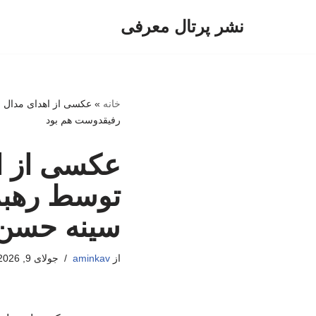
نشر پرتال معرفی
پرش
به
محتوا
خانه
»
عکسی از اهدای مدال ف
رفیقدوست هم بود
عکسی از اه
توسط رهبر 
سینه حسن 
از
aminkav
جولای 9, 2026