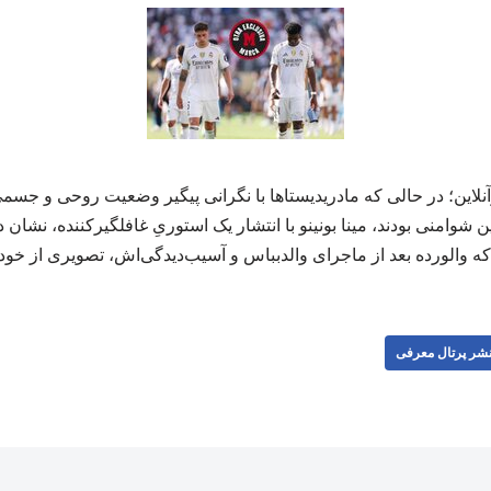
لاین؛ در حالی که مادریدیستاها با نگرانی پیگیر وضعیت روحی و جسمی
ن شوامنی بودند، مینا بونینو با انتشار یک استوریِ غافلگیرکننده، نشا
 والورده بعد از ماجرای والدبباس و آسیب‌دیدگی‌اش، تصویری از خود منتشر 
شر پرتال معرفی