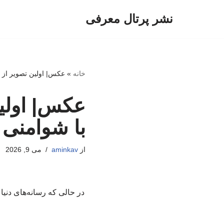
نشر پرتال معرفی
پرش
به
محتوا
خانه
»
عکس| اولین تصویر از و
عکس| اولین
با شوامنی
از
aminkav
می 9, 2026
در حالی که رسانه‌های دنی