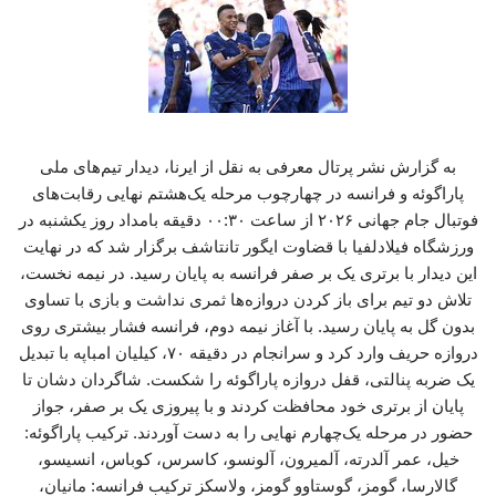
به گزارش نشر پرتال معرفی به نقل از ایرنا، دیدار تیم‌های ملی
پاراگوئه و فرانسه در چهارچوب مرحله یک‌هشتم نهایی رقابت‌های
فوتبال جام جهانی ۲۰۲۶ از ساعت ۰۰:۳۰ دقیقه بامداد روز یکشنبه در
ورزشگاه فیلادلفیا با قضاوت ایگور تانتاشف برگزار شد که در نهایت
این دیدار با برتری یک بر صفر فرانسه به پایان رسید. در نیمه نخست،
تلاش دو تیم برای باز کردن دروازه‌ها ثمری نداشت و بازی با تساوی
بدون گل به پایان رسید. با آغاز نیمه دوم، فرانسه فشار بیشتری روی
دروازه حریف وارد کرد و سرانجام در دقیقه ۷۰، کیلیان امباپه با تبدیل
یک ضربه پنالتی، قفل دروازه پاراگوئه را شکست. شاگردان دشان تا
پایان از برتری خود محافظت کردند و با پیروزی یک بر صفر، جواز
حضور در مرحله یک‌چهارم نهایی را به دست آوردند. ترکیب پاراگوئه:
خیل، عمر آلدرته، آلمیرون، آلونسو، کاسرس، کوباس، انسیسو،
گالارسا، گومز، گوستاوو گومز، ولاسکز ترکیب فرانسه: مانیان،