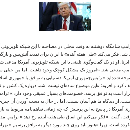
امپ شامگاه دوشنبه به وقت محلی در مصاحبه با این شبکه تلویزیونی آ
د، فکر می‌کند «طی هفته آینده» با ایران برای تمدید آتش‌بس و بازگش
یرنا، او در یک گفت‌وگوی تلفنی با این شبکه تلویزیونی آمریکا مدعی 
امپ مدعی شد: «امروز یک مشکل کوچک وجود داشت، اما من خیلی سر
 متوجه شده‌اید.» رئیس‌جمهوری آمریکا دستیابی به توافق با جمهوری اسلا
 کرد و افزود: «این موضوع ساده‌ای نیست. شما درباره یک کشور واقع
ر است به توافق برسد. خصومت‌های بسیار عمیقی وجود دارد.» ترامپ ا
 نیست. از دیدگاه ما هم آسان نیست. اما در حال به دست آوردن آن چیزی
آمریکا در پاسخ به این پرسش که چه زمانی تفاهم‌نامه مربوط به باز
فت، گفت: «فکر می‌کنم این اتفاق طی هفته آینده رخ دهد.» ترامپ مدع
 نکرده است، زیرا «هنوز باید روی چند مورد دیگر به توافق برسیم.» تهر