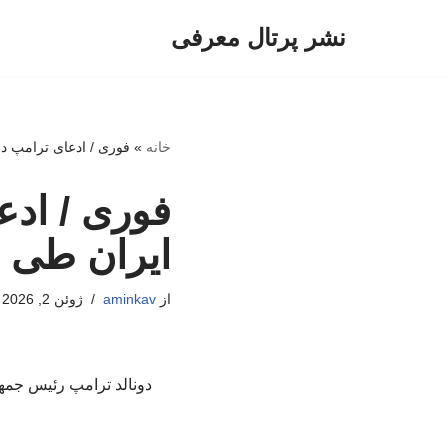
نشر پرتال معرفی
پرش
به
محتوا
خانه
»
فوری / ادعای ترامپ درب
فوری / ادع
ایران طی ه
از
aminkav
ژوئن 2, 2026
دونالد ترامپ رئیس جمهور