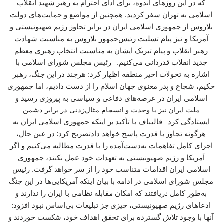
که در این روزهای اندوه، برای ادای احترام به رهبر شهید انقلاب
اسلامی به تهران سفر کردید. همچنین از مواضع و حمایت‌های دولت
بلاروس از جمهوری اسلامی ایران در برابر تجاوز رژیم صهیونیستی و
آمریکا و نیز پیام تسلیت رئیس‌جمهور بلاروس به مناسبت شهادت
رهبر انقلاب و پیام تبریک ایشان به مناسبت انتخاب رهبری معظم
جدید انقلاب قدردانی می‌کنیم. رئیس مجلس شورای اسلامی با
اشاره به تحولات اخیر منطقه اظهار کرد: هرچند در این جنگ، رهبر
حکیم، شجاع و پدر معنوی جهان اسلام را از دست دادیم، اما جمهوری
اسلامی ایران در عرصه‌های دفاعی و سیاسی به پیروزی رسید و
ملت ایران نیز با وحدت و انسجام مثال‌زدنی در برابر دشمن
ایستادگی کرد. قالیباف با تأکید بر اینکه جمهوری اسلامی ایران به
هرگونه تجاوز با قدرت پاسخ خواهد دادتصریح کرد: در عین حال،
اجرای کامل تفاهمات به‌دست‌آمده را با قدرت مطالبه می‌کنیم و اگر
آمریکا و رژیم صهیونیستی به تعهدات خود عمل نکنند، جمهوری
اسلامی ایران اقدامات متناسب خود را از سر خواهد گرفت. رئیس
مجلس شورای اسلامی در ادامه با بیان اینکه آمریکایی‌ها در این جنگ
به‌طور کامل دریافتند که امکان مقابله نظامی با ایران را ندارند و
ادعاهای رژیم صهیونیستی، چیزی جز تبلیغات بی‌اساس نبود افزود:
آنها با وجود تلاش گسترده برای تحقق اهداف خود، شکست خوردند و