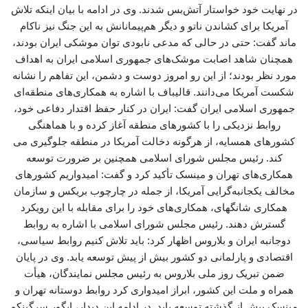
در نهایت خود خواستار آتش‌بس شدند. وی در ادامه با بیان اینکه تلاش
آمریکا برای کشاندن ناتو و دیگر هم‌پیمانانش به این جنگ نیز ناکام
ماند گفت: حتی در حالی که مدعی نابودی توان موشکی ایران بودند،
همچنان شاهد اصابت موشک‌های جمهوری اسلامی ایران به اهداف
مورد نظر بودند؛ از این رو امروز دوست و دشمن، این تفاهم را نشانه
شکست آمریکا می‌دانند. قالیباف با اشاره به همکاری‌های منطقه‌ای
جمهوری اسلامی ایران گفت: ایران در کنار حفظ اقتدار دفاعی خود،
روابط نزدیکی را با کشورهای منطقه آغاز کرده و با هماهنگی
کشورهای همسایه، از هرگونه دخالت آمریکا در منطقه جلوگیری می
کند. رئیس مجلس شورای اسلامی همچنین بر ضرورت توسعه
همکاری‌های تهران و مینسک تأکید کرد و گفت: امیدواریم کشورهای
مخالف یکجانبه‌گرایی آمریکا، از جمله در چارچوب بریکس و سازمان
همکاری شانگهای، همکاری‌های خود را برای مقابله با این رویکرد
گسترش دهند. رئیس مجلس شورای اسلامی با اشاره به روابط
دوجانبه ایران و بلاروس اظهار کرد: باید تلاش کنیم روابط سیاسی،
اقتصادی و پارلمانی دو کشور بیش از پیش توسعه یابد. وی در پایان
ضمن تبریک روز ملی بلاروس به رئیس مجلس نمایندگان، هیأت
همراه و ملت این کشور، ابراز امیدواری کرد روابط دوستانه تهران و
مینسک بیش از گذشته توسعه یابد. در ادامه این دیدار، ایگور سرگینکو