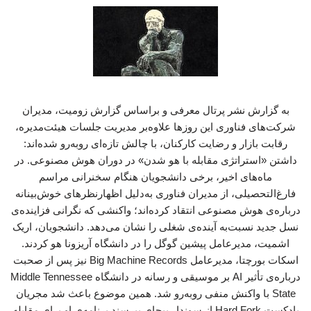
به گزارش نشر پرتال معرفی و براساس گزارش زومیت، مدیران
شرکت‌های فناوری این روزها علاوه‌بر مدیریت جلسات هیئت‌مدیره،
رقابت بازار و رضایت کارکنان، با چالش تازه‌ای روبه‌رو شده‌اند:
داشتن «استراتژی مقابله با هو شدن» در دوران هوش مصنوعی. در
ماه‌های اخیر، برخی دانشجویان هنگام سخنرانی مراسم
فارغ‌التحصیلی، از مدیران فناوری به‌دلیل اظهارنظرهای خوش‌بینانه
درباره‌ی هوش مصنوعی انتقاد کرده‌اند؛ واکنشی که نگرانی فزاینده‌ی
نسل جدید نسبت‌به آینده‌ی شغلی را نشان می‌دهد. دانشجویان، اریک
اشمیت، مدیرعامل پیشین گوگل را در دانشگاه آریزونا هو کردند.
‌اسکات بورچتا، مدیرعامل ‌Big Machine Records نیز پس از صحبت
درباره‌ی تأثیر AI بر موسیقی و رسانه در دانشگاه Middle Tennessee
State با واکنش منفی روبه‌رو شد. همین موضوع باعث شد مجریان
پادکست ‌Hard Fork از سوندار پیچای بپرسند برنامه‌ی او برای مقابله