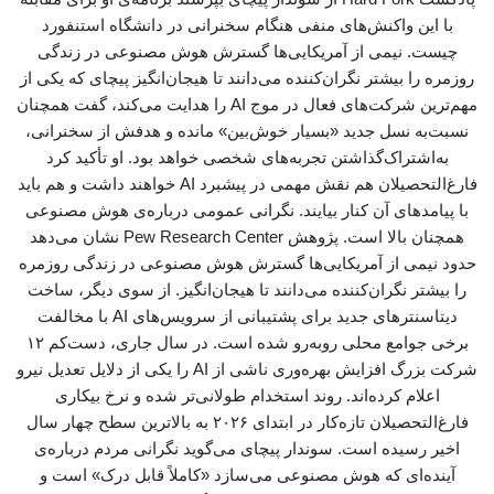
با این واکنش‌های منفی هنگام سخنرانی در دانشگاه استنفورد
چیست. نیمی از آمریکایی‌ها گسترش هوش مصنوعی در زندگی
روزمره را بیشتر نگران‌کننده می‌دانند تا هیجان‌انگیز پیچای که یکی از
مهم‌ترین شرکت‌های فعال در موج AI را هدایت می‌کند، گفت همچنان
نسبت‌به نسل جدید «بسیار خوش‌بین» مانده و هدفش از سخنرانی،
به‌اشتراک‌گذاشتن تجربه‌های شخصی خواهد بود. او تأکید کرد
فارغ‌التحصیلان هم نقش مهمی در پیشبرد AI خواهند داشت و هم باید
با پیامدهای آن کنار بیایند. نگرانی عمومی درباره‌ی هوش مصنوعی
همچنان بالا است. پژوهش ‌Pew Research Center نشان می‌دهد
حدود نیمی از آمریکایی‌ها گسترش هوش مصنوعی در زندگی روزمره
را بیشتر نگران‌کننده می‌دانند تا هیجان‌انگیز. از سوی دیگر، ساخت
دیتاسنترهای جدید برای پشتیبانی از سرویس‌های AI با مخالفت
برخی جوامع محلی روبه‌رو شده است. در سال جاری، دست‌کم ۱۲
شرکت بزرگ افزایش بهره‌وری ناشی از AI را یکی از دلایل تعدیل نیرو
اعلام کرده‌اند. روند استخدام طولانی‌تر شده و نرخ بیکاری
فارغ‌التحصیلان تازه‌کار در ابتدای ۲۰۲۶ به بالاترین سطح چهار سال
اخیر رسیده است. سوندار پیچای می‌گوید نگرانی مردم درباره‌ی
آینده‌ای که هوش مصنوعی می‌سازد «کاملاً قابل درک» است و