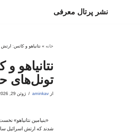
نشر پرتال معرفی
پرش
به
محتوا
خانه
»
نتانیاهو و کاتس: ارتش 
نتانیاهو و
تونل‌های ح
از
aminkav
ژوئن 29, 2026
«بنیامین نتانیاهو» نخس
شدند که ارتش اسرائیل ساع