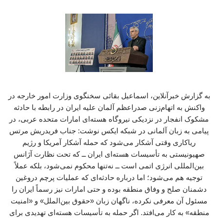
به گزارش خبرآنلاین، اسماعیل بقائی سخنگوی وزارت امور خارجه در
واکنش به اتهام‌زنی صدراعظم آلمان علیه ایران در رابطه با حادثه
مشکوک انفجار در نزدیکی نیروگاه‌ هسته‌ای امارات متحده عربی، در
پیامی به زبان آلمانی در شبکه ایکس نوشت: جناب فریدریش مرتس
ریاکاری وقتی آشکار می‌شود که حمله آشکار آمریکا و رژیم
صهیونیستی به تأسیسات هسته‌ای ایران ــ که تحت نظارت آژانس
بین‌المللی انرژی اتمی است ــ نه‌تنها محکوم نمی‌شود، بلکه عملاً
توجیه هم می‌شود؛ اما درباره حادثه‌ای که عملیات پرچم دروغین
دشمنان صلح و وفاق منطقه بوده و حتی امارات نیز رسماً ایران را
مسئول آن معرفی نکرده، ناگهان زبان «حقوق بین‌الملل» و «امنیت
منطقه» به کار می‌افتد. اگر حمله به تأسیسات هسته‌ای تهدیدی برای