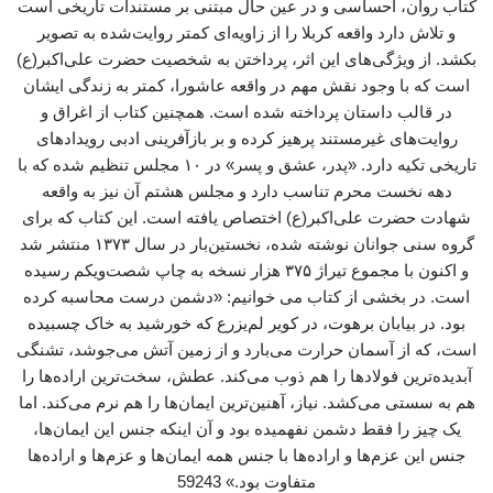
کتاب روان، احساسی و در عین حال مبتنی بر مستندات تاریخی است
و تلاش دارد واقعه کربلا را از زاویه‌ای کمتر روایت‌شده به تصویر
بکشد. از ویژگی‌های این اثر، پرداختن به شخصیت حضرت علی‌اکبر(ع)
است که با وجود نقش مهم در واقعه عاشورا، کمتر به زندگی ایشان
در قالب داستان پرداخته شده است. همچنین کتاب از اغراق و
روایت‌های غیرمستند پرهیز کرده و بر بازآفرینی ادبی رویدادهای
تاریخی تکیه دارد. «پدر، عشق و پسر» در ۱۰ مجلس تنظیم شده که با
دهه نخست محرم تناسب دارد و مجلس هشتم آن نیز به واقعه
شهادت حضرت علی‌اکبر(ع) اختصاص یافته است. این کتاب که برای
گروه سنی جوانان نوشته شده، نخستین‌بار در سال ۱۳۷۳ منتشر شد
و اکنون با مجموع تیراژ ۳۷۵ هزار نسخه به چاپ شصت‌ویکم رسیده
است. در بخشی از کتاب می خوانیم: «دشمن درست محاسبه کرده
بود. در بیابان برهوت، در کویر لم‌یزرع که خورشید به خاک چسبیده
است، که از آسمان حرارت می‌بارد و از زمین آتش می‌جوشد، تشنگی
آبدیده‌ترین فولادها را هم ذوب می‌کند. عطش، سخت‌ترین اراده‌ها را
هم به سستی می‌کشد. نیاز، آهنین‌ترین ایمان‌ها را هم نرم می‌کند. اما
یک چیز را فقط دشمن نفهمیده بود و آن اینکه جنس این ایمان‌ها،
جنس این عزم‌ها و اراده‌ها با جنس همه ایمان‌ها و عزم‌ها و اراده‌ها
متفاوت بود.» 59243