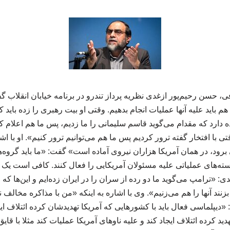
 حسن رحیم‌پور ازغدی نظریه پرداز تندرو در برنامه خیابان انقلاب گ
م باید علیه آنها عملیات انجام بدهیم. وقتی او بیت رهبری را زده باید 
 دارد که مقدام می‌گوید قاسم سلیمانی را ما زدیم، پس ما هم اعلام کن
ی با افتخار گفته ترور کردیم پس ما هم می‌توانیم ترور کنیم». او با اشا
رود، در همان آمریکا هزاران نیروی آماده است» گفت: «ما باید گروه
 هسته‌های عملیاتی علیه مسئولان آمریکایی را فعال کنند. کافی است یک 
ی: «ترامپ می‌گوید ما دو رده از سران را در ایران زده‌ایم و این‌ها که 
زنند آنها را هم می‌زنیم». وی با اشاره به اینکه «من با مذاکره مخالف 
لماسی فعال باید با کشورهایی که آمریکا تهدیدشان کرده ائتلاف ایجاد ک
 تهدید کرده ائتلاف ایجاد کند و علیه ناوهای آمریکا عملیات کند مثلا با ق