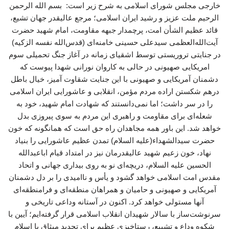
خارجی مجلس شورای اسلامی به شرح زیر است: بسم الله الرحمن
الرحیم ملت عزیز و رشید ایران اسلامی؛ مرجع عالیقدر جهان تشیع،
قائد عظیم الشأن امت، پرچمدار جبهه مقاومت، امام شهید حضرت
آیت‌الله‌العظمی سیدعلی حسینی خامنه‌ای (قدس‌الله نفسه الزکیه)
در جنایتی تروریستی توسط اشقیای زمانه در آغاز جنگ تحمیلی سوم
امریکایی صهیونی در حالی به کاروان نورانی شهدا پیوست که
دشمنان آمریکایی و صهیونی با این جنایت شقاوت‌ آمیز، خیال باطل
درهم‌ شکستن اراده مردم مؤمن، انقلابی و عاشورایی ایران اسلامی
را در سر داشت؛ اما نمی‌دانستند که شهادت امام شهید، خود به
شعله‌ای برای مقاومت و راهبری این مردم به سوی پیروزی بدل
خواهد شد. این باور همه مجاهدان راه حق است که همانگونه که خون
حضرت سیدالشهداء(علیه السلام) تمدن عظیم عاشورایی را بنیاد
نهاد، خون زعیم شهید عالیقدرمان نیز در امتداد قیام اباعبدالله
الحسین علیه السلام، دریچه‌ای نو به روی بیداری جهانی و اتحاد
مقدس امت اسلامی خواهد گشود و یأس و ناامیدی را بر دل دشمنان
آمریکایی و صهیونی و حامیان و همراهان منطقه‌ای و فرامنطقه‌ای
آنها مستولی خواهد کرد. اکنون در آستانه وداعی تاریخی و
سرنوشت‌ساز با سالار شهیدان انقلاب اسلامی قرار گرفته‌ایم؛ آیین با
شکوه وداع و تشییع، رستاخیزی عظیم برای تجدید میثاق با اسلام