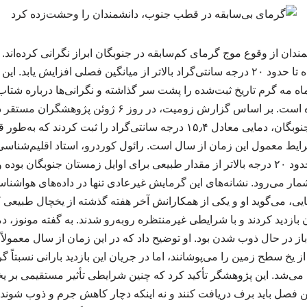
ندان از وقوع موج گرمای کم‌سابقه در جنوبگان ابراز نگرانی کرده‌اند.
برخی نقاط این قاره یخ‌زده تا حدود ۲۰ درجه سانتی‌گراد بالاتر از میانگین فصلی افزای
اه مه گرم تاریخ ثبت‌شده را پشت سر گذاشته و نگرانی‌ها درباره شتاب
اقلیمی را افزایش داده است. بر اساس گزارش زومیت، در روز 
شمالی‌ترین بخش قاره جنوبگان، دمایی معادل ۱۵٫۴ درجه سانتی‌گراد را ثبت کر
شرایط معمول این زمان از سال است. رائول کوردرو، استاد اقلیم‌شناسی
می‌گوید دمای ثبت‌شده حدود ۲۰ درجه بالاتر از مقدار طبیعی برای اوایل زمستان جنوبگ
مار می‌رود. نشانه‌های این گرمایش غیرعادی تنها در داده‌های هواشنا
ی، می‌گوید او و یکی از همکارانش آخر هفته گذشته از یخچال طبیعی ک
زدید کردند و با شرایطی غیرمنتظره روبه‌رو شدند. به گفته مونوز، دما 
 از یخ سطح زمین را می‌پوشانند، اما در جریان این بازدید بارانی نسبتاً 
‌شد. این پژوهشگر تأکید کرد که چنین شرایطی تأثیر مستقیمی بر ی
 این فصل باید برف دریافت کنند و نه اینکه دچار کاهش جرم و ذوب شوند