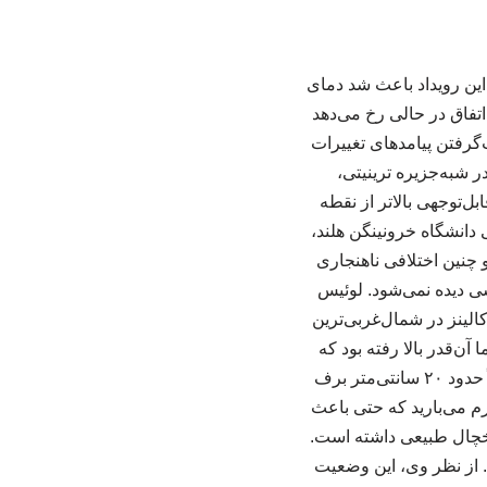
 این رویداد باعث شد دمای
ش یابد. این اتفاق در حالی رخ می‌دهد
‌گرفتن پیامدهای تغییرات
۶ ژوئن پژوهشگران مستقر در شبه‌جزیره ترینیتی،
دند که به‌طور قابل‌توجهی بالاتر از نقطه
 دانشگاه خرونینگن هلند،
ان بوده و چنین اختلافی ناهنجاری
سی دیده نمی‌شود. لوئیس
الینز در شمال‌غربی‌ترین
آن‌قدر بالا رفته بود که
تقریباً همه چیز در فضای باز در حال ذوب شدن بود. او توضیح داد که در این زمان از سال معمولاً حدود ۲۰ سانتی‌متر برف
گرم می‌بارید که حتی باعث
خچال طبیعی داشته است.
. از نظر وی، این وضعیت