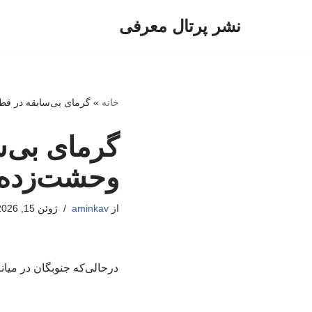
نشر پرتال معرفی
پرش
به
محتوا
خانه
»
گرمای بی‌سابقه در قط
گرمای بی‌س
وحشت‌زده 
از
aminkav
ژوئن 15, 2026
درحالی‌که جنوبگان در میا