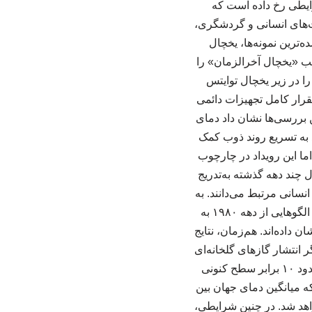
ایطی رخ داده است که
ت‌های انسانی و گردشگری،
‌ترین نمونه‌ها، یخچال
ب «یخچال آخرالزمان» را
ا در زیر یخچال توایتس
تقرار کامل تجهیزات دائمی
ین بررسی‌ها نشان داد دمای
 به تسریع روند ذوب کمک
اما این رویداد در چارچوب
 چند دهه گذشته به‌تدریج
نسانی مرتبط می‌دانند. به
گفته کوردرو، موج گرمای اخیر درنتیجه وزش بسیار شدید بادهای غربی شکل گرفته است. چنین الگوهایی از دهه ۱۹۸۰ به
 داده‌اند. هم‌زمان، نتایج
 انتشار گازهای گلخانه‌ای
به‌طور چشمگیری کاهش نیابد، میزان ذوب یخ‌های جنوبگان تا پایان قرن حاضر ممکن است به حدود ۱۰ برابر سطح کنونی
ه میانگین دمای جهان بین
واهد شد. در چنین شرایطی،