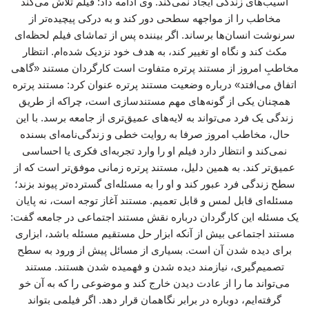
آسیب‌های زندگی ایجاد نمی‌کند. وی ادامه داد: فیلم تلاش می‌کند
مخاطب را از مواجهه سطحی دور کند و به درکی پیچیده‌تر از
سرنوشت انسان‌ها برساند. اگر بیننده پس از تماشای فیلم لحظه‌ای
مکث کند و نگاه او تغییر کند، به هدف خود نزدیک شده‌ام. انتظار
مخاطبِ امروز از مستند پرتره متفاوت است کارگردان مستند «گاهی
اتفاق می‌افتد» درباره وضعیت مستند پرتره عنوان کرد: مستند پرتره
همچنان یکی از گونه‌های مهم مستندسازی است، چراکه از طریق
زندگی یک فرد می‌تواند به لایه‌های عمیق‌تری از جامعه برسد. با این
حال، مخاطب امروز صرفا به روایت خطی و زندگی‌نامه‌ای بسنده
نمی‌کند و انتظار دارد فیلم او را وارد تجربه‌ای فکری یا احساسی
عمیق‌تر کند. به همین دلیل، مستند پرتره زمانی موفق‌تر است که از
سطح زندگی فرد عبور کند و او را به مسئله‌ای گسترده‌تر پیوند بزند؛
مسئله‌ای قابل لمس و قابل تعمیم. مستند آغاز توجه است، نه پایان
یک مسئله این کارگردان درباره نقش مستند اجتماعی در جامعه گفت:
مستند اجتماعی بیش از آنکه ابزار حل مستقیم مسئله باشد، ابزاری
برای دیده شدن آن است. بسیاری از مسائل پیش از ورود به سطح
تصمیم‌گیری، نیازمند دیده شدن و فهمیده شدن هستند. مستند
می‌تواند ما را از عادت دیدن خارج کند و موضوعی را که به آن خو
گرفته‌ایم، دوباره در برابر نگاهمان قرار دهد. اگر فیلمی بتواند