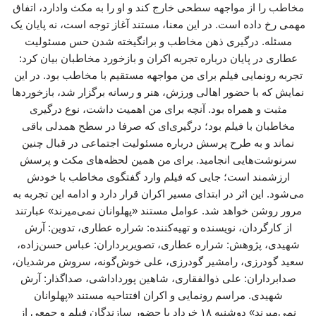
مخاطب را از مواجهه سطحی خارج کند و او را به مکث وادارد، اتفاق
مهمی رخ داده است. در این معنا، مستند آغاز توجه است، نه پایان یک
مسئله. درگیری ذهن مخاطب و برانگیخته شدن حس مسئولیت
عطاری در پایان درباره تجربه اکران و بازخورد مخاطبان بیان کرد:
تجربه رونمایی فیلم برای من مواجهه مستقیم با مخاطب بود. در این
نمایش که با حضور اهالی ورزش، هنر و رسانه برگزار شد، بازخوردها
مثبت و همراه بود. آنچه برای من اهمیت داشت، نوع درگیری
مخاطبان با فیلم بود؛ درگیری‌ای که صرفا در سطح همدلی باقی
نماند و به طرح پرسش درباره مسئولیت اجتماعی در قبال چنین
سرنوشت‌هایی انجامید. برای من همین لحظه‌های مکث و پرسش
ارزشمند است؛ جایی که فیلم وارد گفتگوی مخاطب با خودش
می‌شود. این اثر در ابتدای مسیر اکران قرار دارد و ادامه این تجربه به
مرور روشن خواهد شد. عوامل مستند «پهلوانان نمی‌میرند» عبارتند
از کارگردان، نویسنده و تهیه‌کننده: شراره عطاری، تدوین: آرش
شهیدی، پژوهش: شراره عطاری، تصویربرداران: عباس حسن‌زاده،
سعید گودرزی، رامشیر گودرزی، علی خوش‌گونه، سروش مرشدیان،
صدابرداران: علی ذوالفقاری، شاهین پورداداشی، صداگذار: آرش
شهیدی. مراسم رونمایی و اکران افتتاحیه مستند «پهلوانان
نمی‌میرند» دوشنبه ۱۸ خرداد با حضور سازندگان فیلم و جمعی از