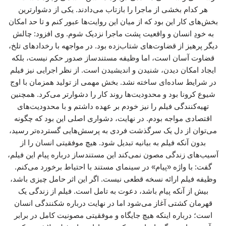
هر کدام بخشی از ماجرا را بازتاب می‌دادند. یکی از دشوارترین
بخش‌های کار این بود که از میان این روایت‌ها عبور کنم و تا حد امکان
به خودِ انسان و واقعیت پشت ماجرا نزدیک شوم. وی افزود: چالش
دیگر پرهیز از قضاوت‌های شتاب‌زده بود. در مواجهه با رخدادهای تلخ،
قضاوت آسان است، اما وظیفه مستندساز صدور حکم نیست، بلکه
ایجاد امکان دیدن، شنیدن و اندیشیدن است. از نظر اجرایی نیز فیلم
در شرایط ساده‌ای ساخته نشد. بخش مهمی از تولید همزمان با اوج
شیوع کرونا بود و محدودیت‌ها روند کار را دشوارتر می‌کرد. همچنین
تهیه‌کنندگی فیلم را نیز خودم بر عهده داشتم و با محدودیت‌های
اقتصادی مواجه بودم. در نهایت، دشواری اصلی این بود که چگونه
می‌توان از دل یک سرگذشت فردی به پرسش‌هایی گسترده‌تر رسید،
بدون آنکه فیلم به بیانیه تبدیل شود. هیچ موفقیتی انسان را از
آسیب‌های زندگی مصون نمی‌کند این مستندساز درباره پیام این فیلم،
گفت: با واژه «پیام» در سینمای مستند با احتیاط برخورد می‌کنم.
وظیفه فیلم ارائه نسخه قطعی نیست. اگر این اثر حامل چیزی باشد،
بیش از آنکه پیام باشد، دعوت به تامل است. فیلم از زندگی یک
قهرمان کشتی آغاز می‌شود اما در نهایت درباره شکنندگی انسان
است؛ درباره اینکه هیچ جایگاه و موفقیتی مصونیت کامل در برابر