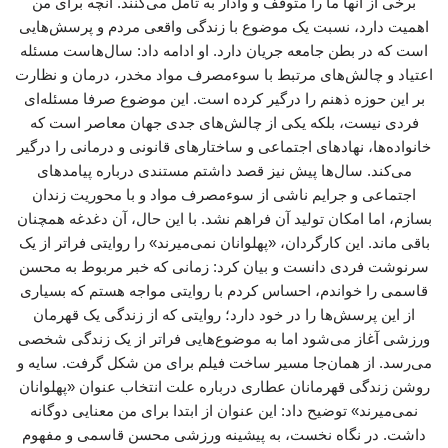
برخی از آنها ما را متوقف و وادار به تامل می‌کنند. آنچه برای من
اهمیت دارد، نسبت یک موضوع با زندگی واقعی مردم و پرسش‌هایی
است که در بطن جامعه جریان دارد. او ادامه داد: سال‌هاست مسئله
اعتیاد و چالش‌های مرتبط با سوءمصرف مواد مخدر، درمان و نظارت
بر این حوزه ذهنم را درگیر کرده است. این موضوع صرفا مسئله‌ای
فردی نیست، بلکه یکی از چالش‌های جدی جهان معاصر است که
خانواده‌ها، نهادهای اجتماعی و ساختارهای قانونی و درمانی را درگیر
می‌کند. سال‌ها پیش نیز قصد داشتم مستندی درباره پیامدهای
اجتماعی و جرایم ناشی از سوءمصرف مواد و با محوریت زندان
بسازم، اما امکان تولید آن فراهم نشد. با این حال، آن دغدغه همچنان
باقی ماند. این کارگردان، «پهلوانان نمی‌میرند» را روایتی فراتر از یک
سرنوشت فردی دانست و بیان کرد: زمانی که خبر مربوط به محسن
قاسمی را خواندم، احساس کردم با روایتی مواجه هستم که بسیاری
از این پرسش‌ها را در خود دارد؛ روایتی که از زندگی یک قهرمان
ورزشی آغاز می‌شود اما به موضوع‌هایی فراتر از یک زندگی شخصی
می‌رسد. از همان‌جا مسیر ساخت فیلم برای من شکل گرفت. سایه و
روشن زندگی قهرمانان عطاری درباره علت انتخاب عنوان «پهلوانان
نمی‌میرند» توضیح داد: این عنوان از ابتدا برای من معنایی دوگانه
داشت. در نگاه نخست، به پیشینه ورزشی محسن قاسمی و مفهوم