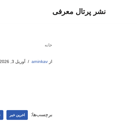
نشر پرتال معرفی
پرش
به
محتوا
خانه
از
aminkav
آوریل 3, 2026
برچسب‌ها:
اخرین خبر
ن